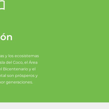
ión
as y los ecosistemas
la del Coco, el Área
l Bicentenario y el
ntal son prósperos y
por generaciones.