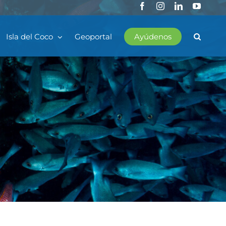
Facebook
Instagram
LinkedIn
YouTub
Isla del Coco
Geoportal
Ayúdenos