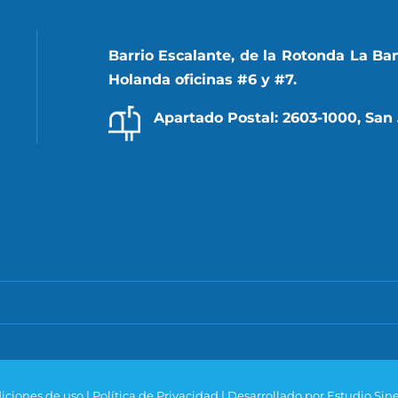
Barrio Escalante, de la Rotonda La Ba
Holanda oficinas #6 y #7.
Apartado Postal: 2603-1000, San 
iciones de uso
|
Política de Privacidad
|
Desarrollado por Estudio Sine