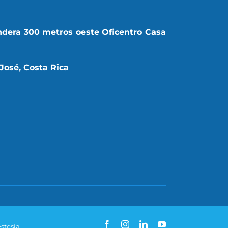
ndera 300 metros oeste Oficentro Casa
José, Costa Rica
Facebook
Instagram
LinkedIn
YouTube
stesia