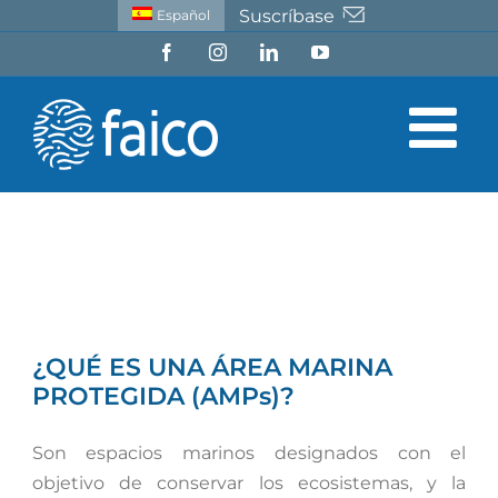
Saltar
Suscríbase
Español
al
Facebook
Instagram
LinkedIn
YouTube
contenido
¿QUÉ ES UNA ÁREA MARINA
PROTEGIDA (AMPs)?
Son espacios marinos designados con el
objetivo de conservar los ecosistemas, y la