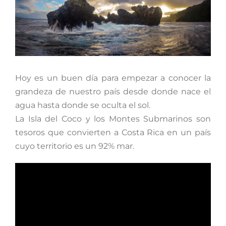
grande
Hoy es un buen día para empezar a conocer la
grandeza de nuestro país desde donde nace el
agua hasta donde se oculta el sol.
La Isla del Coco y los Montes Submarinos son
tesoros que convierten a Costa Rica en un país
cuyo territorio es un 92% mar.