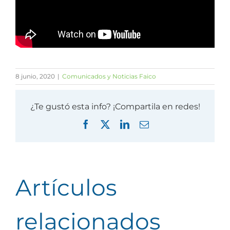
8 junio, 2020
|
Comunicados y Noticias Faico
¿Te gustó esta info? ¡Compartila en redes!
Facebook
X
LinkedIn
Correo
electrónico
Artículos
relacionados
Personal