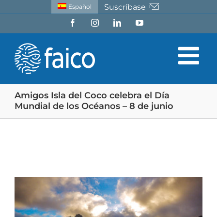
Saltar
Suscríbase
Español
al
Facebook
Instagram
LinkedIn
YouTube
contenido
Amigos Isla del Coco celebra el Día
Mundial de los Océanos – 8 de junio
Ver
imagen
más