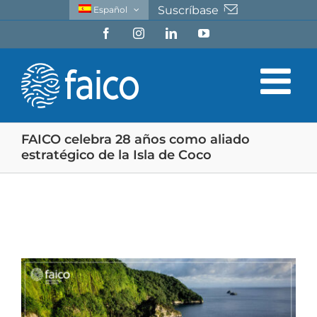
Saltar
Suscríbase
Español
al
Facebook
Instagram
LinkedIn
YouTube
contenido
FAICO celebra 28 años como aliado
estratégico de la Isla de Coco
Ver
imagen
más