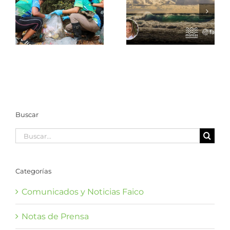
celebrar
marina
aquello que
fortalece
n
sostiene la vida
capacidades
– Columna
de operación
Mareas
de
embarcaciones
en Costa Rica
Buscar
Buscar:
Categorías
Comunicados y Noticias Faico
Notas de Prensa