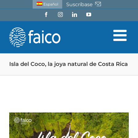
Saltar
Suscríbase
Español
al
Facebook
Instagram
LinkedIn
YouTube
contenido
Isla del Coco, la joya natural de Costa Rica
Ver
imagen
más