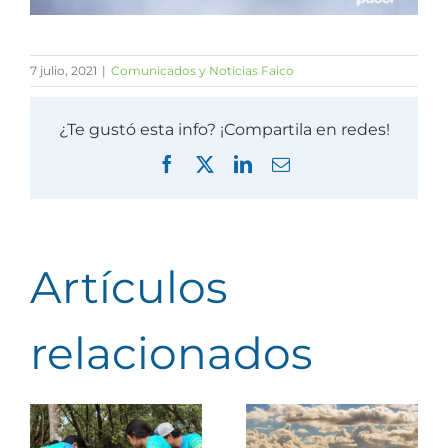
7 julio, 2021
|
Comunicados y Noticias Faico
¿Te gustó esta info? ¡Compartila en redes!
Facebook
X
LinkedIn
Correo
electrónico
Artículos
relacionados
Personal
vinculado con
Junio, mes del
la aplicación de
océano:
la legislación