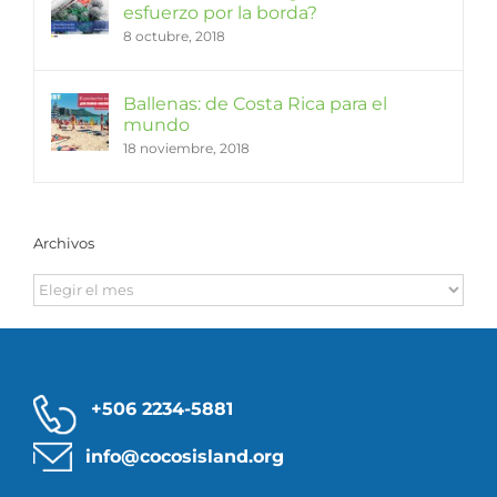
esfuerzo por la borda?
8 octubre, 2018
Ballenas: de Costa Rica para el
mundo
18 noviembre, 2018
Archivos
Archivos
+506 2234-5881
info@cocosisland.org