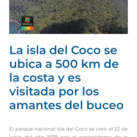
grande
La isla del Coco se
ubica a 500 km de
la costa y es
visitada por los
amantes del buceo
El parque nacional isla del Coco se creó el 22 de