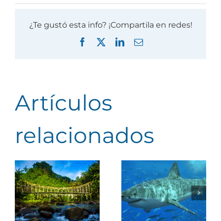
¿Te gustó esta info? ¡Compartila en redes!
Facebook
X
LinkedIn
Correo
electrónico
Artículos
relacionados
es
Investigarán
Investigarán
comportamiento
comportamient
de tiburones
de tiburones
del Parque
migratorios en