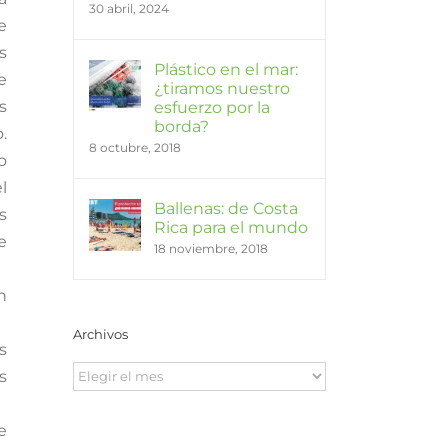
30 abril, 2024
e
s
Plástico en el mar:
e
¿tiramos nuestro
s
esfuerzo por la
borda?
.
8 octubre, 2018
o
l
Ballenas: de Costa
s
Rica para el mundo
e
18 noviembre, 2018
n
Archivos
s
Archivos
s
e