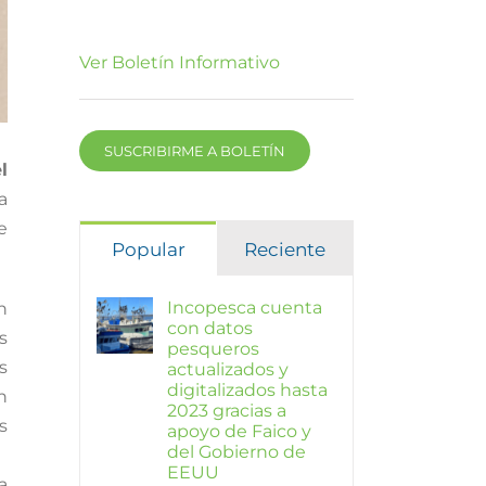
Ver Boletín Informativo
SUSCRIBIRME A BOLETÍN
l
la
e
Popular
Reciente
Incopesca cuenta
n
con datos
s
pesqueros
s
actualizados y
digitalizados hasta
n
2023 gracias a
s
apoyo de Faico y
del Gobierno de
EEUU
a