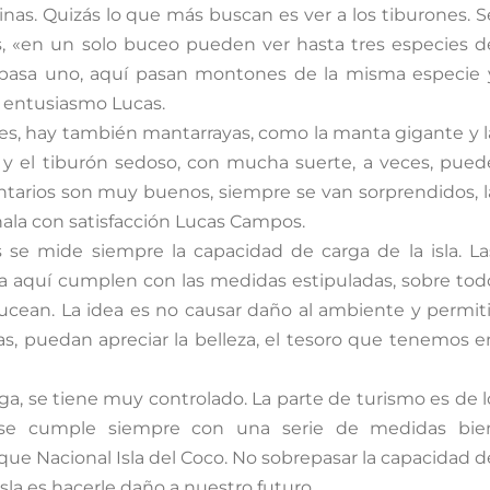
inas. Quizás lo que más buscan es ver a los tiburones. S
s, «en un solo buceo pueden ver hasta tres especies d
e pasa uno, aquí pasan montones de la misma especie 
on entusiasmo Lucas.
es, hay también mantarrayas, como la manta gigante y l
o y el tiburón sedoso, con mucha suerte, a veces, pued
ntarios son muy buenos, siempre se van sorprendidos, l
eñala con satisfacción Lucas Campos.
 se mide siempre la capacidad de carga de la isla. La
a aquí cumplen con las medidas estipuladas, sobre tod
bucean. La idea es no causar daño al ambiente y permiti
as, puedan apreciar la belleza, el tesoro que tenemos e
a, se tiene muy controlado. La parte de turismo es de l
e se cumple siempre con una serie de medidas bie
que Nacional Isla del Coco. No sobrepasar la capacidad d
sla es hacerle daño a nuestro futuro.