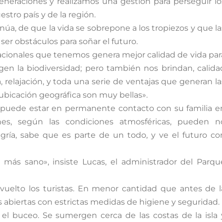
generaciones y realizamos una gestión para perseguir lo
stro país y de la región.
núa, de que la vida se sobrepone a los tropiezos y que la
er obstáculos para soñar el futuro.
acionales que tenemos genera mejor calidad de vida par
gen la biodiversidad; pero también nos brindan, calida
ca, relajación, y toda una serie de ventajas que generan la
 ubicación geográfica son muy bellas».
ra puede estar en permanente contacto con su familia e
ones, según las condiciones atmosféricas, pueden n
egría, sabe que es parte de un todo, y ve el futuro co
ás sano», insiste Lucas, el administrador del Parqu
uelto los turistas. En menor cantidad que antes de l
s abiertas con estrictas medidas de higiene y seguridad.
es el buceo. Se sumergen cerca de las costas de la isla 