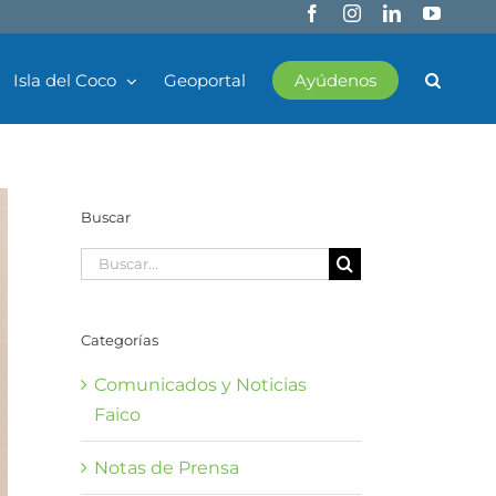
Facebook
Instagram
LinkedIn
YouTub
Isla del Coco
Geoportal
Ayúdenos
Buscar
Buscar:
Categorías
Comunicados y Noticias
Faico
Notas de Prensa