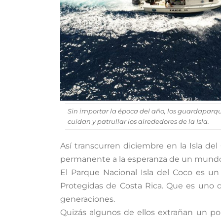
Sin importar la época del año, los guardaparq
cuidan y patrullar los alrededores de la Isla.
Así transcurren diciembre en la Isla d
permanente a la esperanza de un mundo m
El Parque Nacional Isla del Coco es u
Protegidas de Costa Rica. Que es uno d
generaciones.
Quizás algunos de ellos extrañan un po