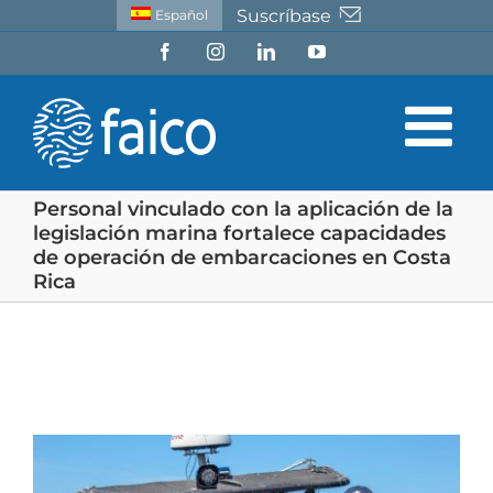
Saltar
Suscríbase
Español
al
Facebook
Instagram
LinkedIn
YouTube
contenido
Personal vinculado con la aplicación de la
legislación marina fortalece capacidades
de operación de embarcaciones en Costa
Rica
Ver
imagen