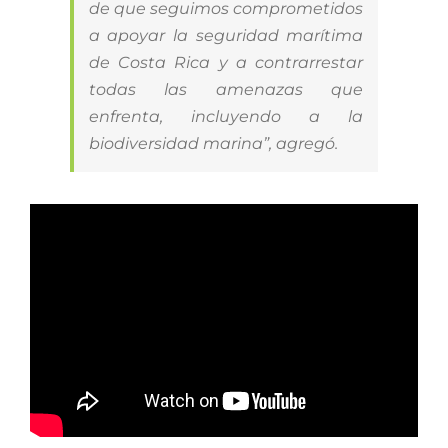
de que seguimos comprometidos
a apoyar la seguridad marítima
de Costa Rica y a contrarrestar
todas las amenazas que
enfrenta, incluyendo a la
biodiversidad marina”, agregó.