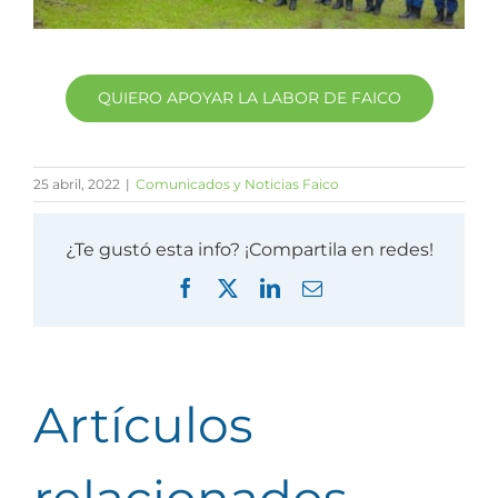
QUIERO APOYAR LA LABOR DE FAICO
25 abril, 2022
|
Comunicados y Noticias Faico
¿Te gustó esta info? ¡Compartila en redes!
Facebook
X
LinkedIn
Correo
electrónico
Artículos