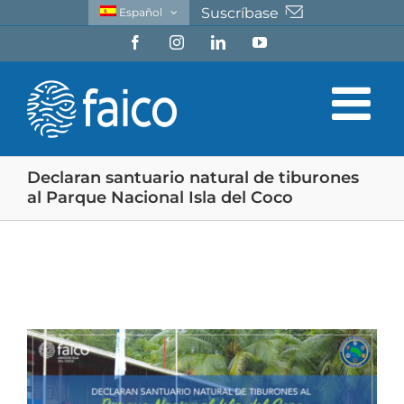
Saltar
Suscríbase
Español
al
Facebook
Instagram
LinkedIn
YouTube
contenido
Declaran santuario natural de tiburones
al Parque Nacional Isla del Coco
Ver
imagen
más