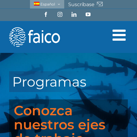
Saltar
Suscríbase
Español
al
Facebook
Instagram
LinkedIn
YouTube
contenido
Programas
Conozca
nuestros ejes