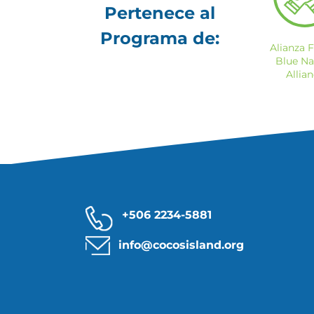
Pertenece al
Programa de:
Alianza F
Blue Na
Allia
+506 2234-5881
info@cocosisland.org