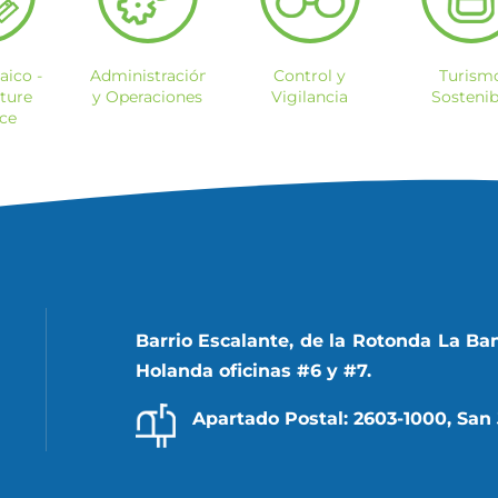
aico -
Administración
Control y
Turism
ture
y Operaciones
Vigilancia
Sostenib
nce
Barrio Escalante, de la Rotonda La Ba
Holanda oficinas #6 y #7.
Apartado Postal: 2603-1000, San 