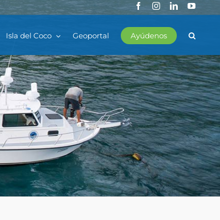
Facebook
Instagram
LinkedIn
YouTub
Isla del Coco
Geoportal
Ayúdenos