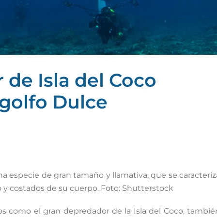
de Isla del Coco
golfo Dulce
una especie de gran tamaño y llamativa, que se caracteriz
so y costados de su cuerpo. Foto: Shutterstock
tos como el gran depredador de la Isla del Coco, tambié