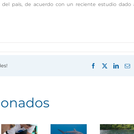
ur del país, de acuerdo con un reciente estudio dado 
des!
Facebook
X
Linked
C
e
cionados
Costa
Rica:
Tiburones
Investigan
de la Isla
n
el
del Coco
iento
comportamiento
serán