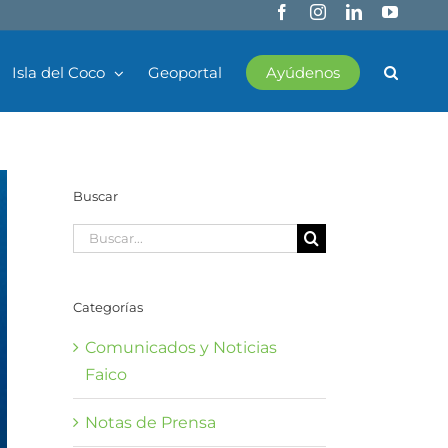
Facebook
Instagram
LinkedIn
YouTub
Isla del Coco
Geoportal
Ayúdenos
Buscar
Buscar:
Categorías
Comunicados y Noticias
Faico
Notas de Prensa