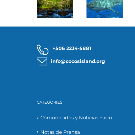
toman
tiburones
de
medidas
del
tiburones
de
Parque
migratorios
prevención
Nacional
en la Isla
contra el
Isla del
del Coco
coronavirus
Coco
+506 2234-5881
info@cocosisland.org
CATEGORIES
Comunicados y Noticias Faico
Notas de Prensa