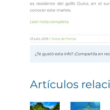
es residente del golfo Dulce, en el s
conocer este martes.
Leer nota completa
23 julio, 2019
|
Notas de Prensa
¿Te gustó esta info? ¡Compartila en re
Artículos rela
Guardaparques
Investigarán
de la Isla
comportamiento
Investigará
de Coco
de
comportam