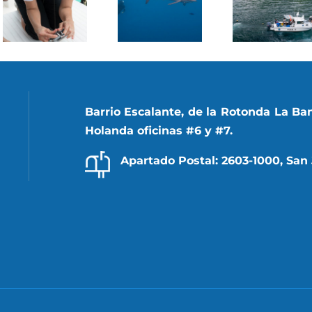
de los
seguidos
tiburones
por GPS
migratorios
para
del
analizar
Parque
su
Nacional
migración
Isla del
Barrio Escalante, de la Rotonda La Ba
Coco
Holanda oficinas #6 y #7.
Apartado Postal: 2603-1000, San 