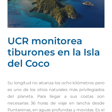
grande
UCR monitorea
tiburones en la Isla
del Coco
Su longitud no alcanza los ocho kilómetros pero
es uno de los sitios naturales más privilegiados
del planeta. Para llegar a sus costas son
necesarias 36 horas de viaje en lancha desde
Puntarenas, en aguas profundas y movidas. Es el