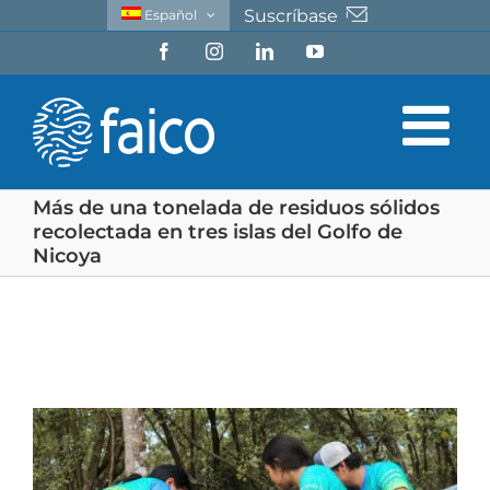
Saltar
Suscríbase
Español
al
Facebook
Instagram
LinkedIn
YouTube
contenido
Más de una tonelada de residuos sólidos
recolectada en tres islas del Golfo de
Nicoya
Ver
imagen
más